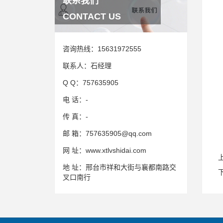
联系我们
CONTACT US
咨询热线：
15631972555
联系人：
石经理
Q Q：
757635905
电 话：
-
传 真：
-
邮 箱：
757635905@qq.com
网 址：
www.xtlvshidai.com
地 址：
邢台市祥和大街与襄都南路交
叉口南行