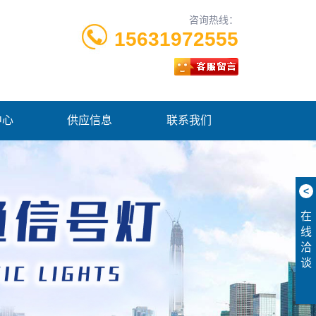
咨询热线：
15631972555
中心
供应信息
联系我们
<
在
线
洽
谈