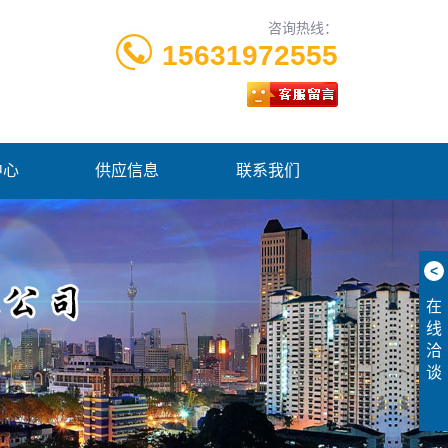
咨询热线：
15631972555
中心
供应信息
联系我们
<
在
线
洽
谈