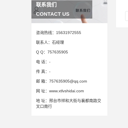
联系我们
CONTACT US
咨询热线：
15631972555
联系人：
石经理
Q Q：
757635905
电 话：
-
传 真：
-
邮 箱：
757635905@qq.com
网 址：
www.xtlvshidai.com
地 址：
邢台市祥和大街与襄都南路交
叉口南行