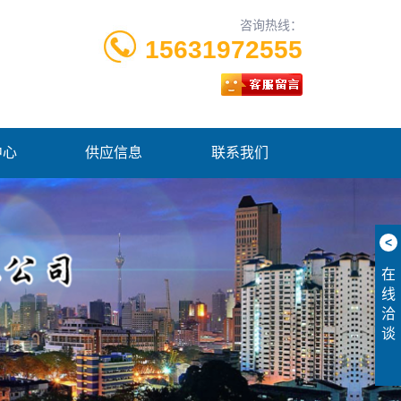
咨询热线：
15631972555
中心
供应信息
联系我们
<
在
线
洽
谈