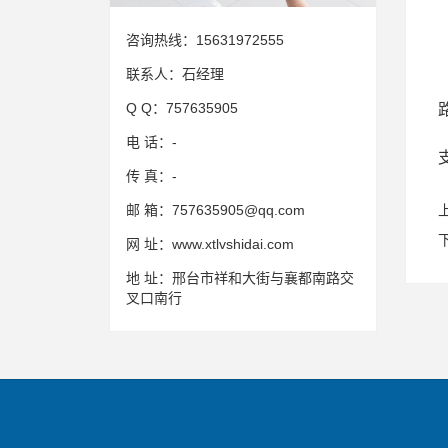
咨询热线：
15631972555
联系人：
石经理
Q Q：
757635905
电 话：
-
传 真：
-
邮 箱：
757635905@qq.com
网 址：
www.xtlvshidai.com
地 址：
邢台市祥和大街与襄都南路交
叉口南行