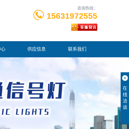
咨询热线：
15631972555
中心
供应信息
联系我们
<
在
线
洽
谈