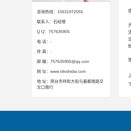
咨询热线：
15631972555
联系人：
石经理
Q Q：
757635905
电 话：
-
传 真：
-
邮 箱：
757635905@qq.com
网 址：
www.xtlvshidai.com
地 址：
邢台市祥和大街与襄都南路交
叉口南行