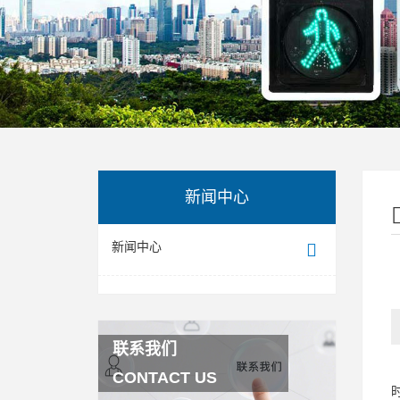
新闻中心
新闻中心
联系我们
CONTACT US