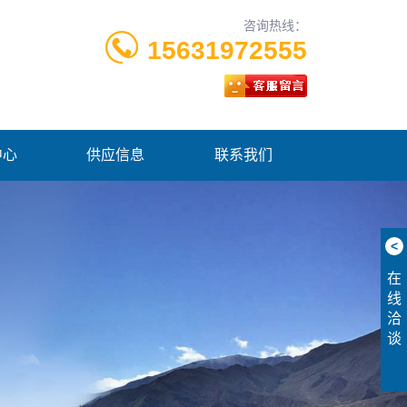
咨询热线：
15631972555
中心
供应信息
联系我们
<
在
线
洽
谈