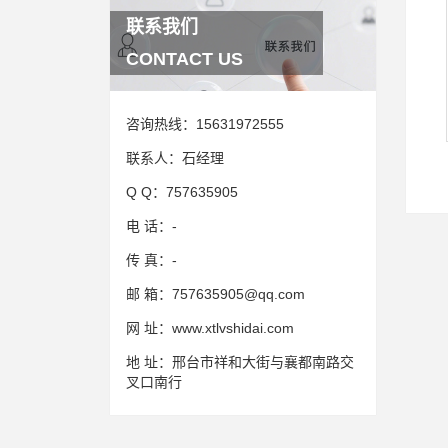
联系我们
CONTACT US
咨询热线：
15631972555
联系人：
石经理
Q Q：
757635905
电 话：
-
传 真：
-
邮 箱：
757635905@qq.com
网 址：
www.xtlvshidai.com
地 址：
邢台市祥和大街与襄都南路交
叉口南行