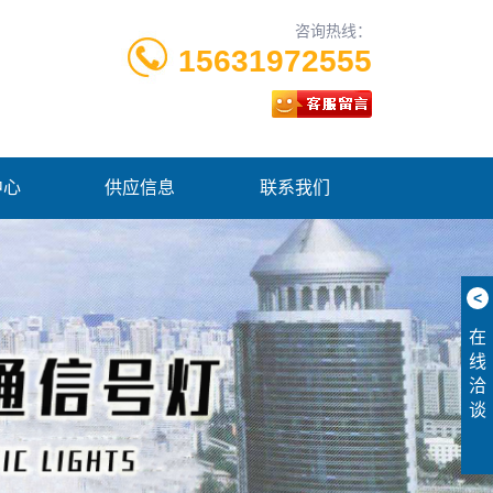
咨询热线：
15631972555
中心
供应信息
联系我们
<
在
线
洽
谈