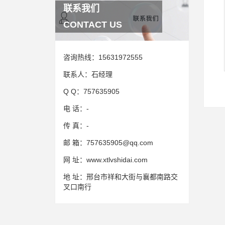
联系我们
CONTACT US
咨询热线：
15631972555
联系人：
石经理
Q Q：
757635905
电 话：
-
传 真：
-
邮 箱：
757635905@qq.com
网 址：
www.xtlvshidai.com
地 址：
邢台市祥和大街与襄都南路交
叉口南行